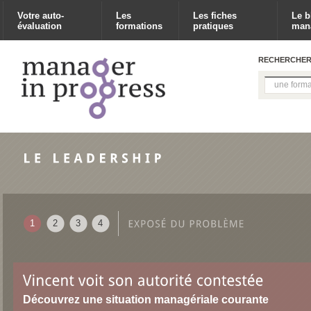
Votre auto-
Les
Les fiches
Le b
évaluation
formations
pratiques
man
RECHERCHE
1
2
3
4
Découvrez une situation managériale courante